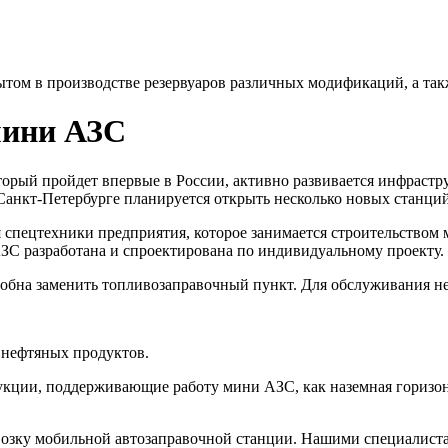
ытом
в производстве резервуаров различных модификаций, а та
мини АЗС
орый пройдет впервые в России, активно развивается инфраструк
в Санкт-Петербурге планируется открыть несколько новых станци
пецтехники предприятия, которое занимается строительством м
ЗС разработана и спроектирована по индивидуальному проекту.
собна заменить топливозаправочный пункт. Для обслуживания 
 нефтяных продуктов.
ции, поддерживающие работу мини АЗС, как наземная горизонтал
возку мобильной автозаправочной станции. Нашими специалист