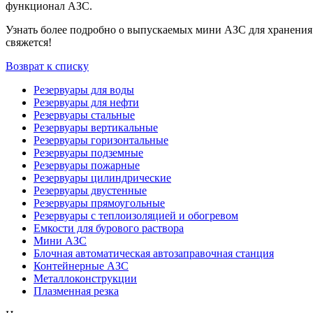
функционал АЗС.
Узнать более подробно о выпускаемых мини АЗС для хранения
свяжется!
Возврат к списку
Резервуары для воды
Резервуары для нефти
Резервуары стальные
Резервуары вертикальные
Резервуары горизонтальные
Резервуары подземные
Резервуары пожарные
Резервуары цилиндрические
Резервуары двустенные
Резервуары прямоугольные
Резервуары с теплоизоляцией и обогревом
Емкости для бурового раствора
Мини АЗС
Блочная автоматическая автозаправочная станция
Контейнерные АЗС
Металлоконструкции
Плазменная резка