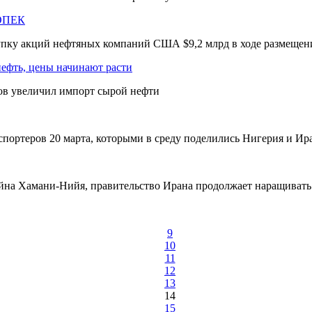
 ОПЕК
купку акций нефтяных компаний США $9,2 млрд в ходе размещен
ефть, цены начинают расти
ов увеличил импорт сырой нефти
спортеров 20 марта, которыми в среду поделились Нигерия и Ир
йна Хамани-Нийя, правительство Ирана продолжает наращивать
9
10
11
12
13
14
15