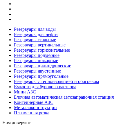
Резервуары для воды
Резервуары для нефти
Резервуары стальные
Резервуары вертикальные
Резервуары горизонтальные
Резервуары подземные
Резервуары пожарные
Резервуары цилиндрические
Резервуары двустенные
Резервуары прямоугольные
Резервуары с теплоизоляцией и обогревом
Емкости для бурового раствора
Мини АЗС
Блочная автоматическая автозаправочная станция
Контейнерные АЗС
Металлоконструкции
Плазменная резка
Нам доверяют