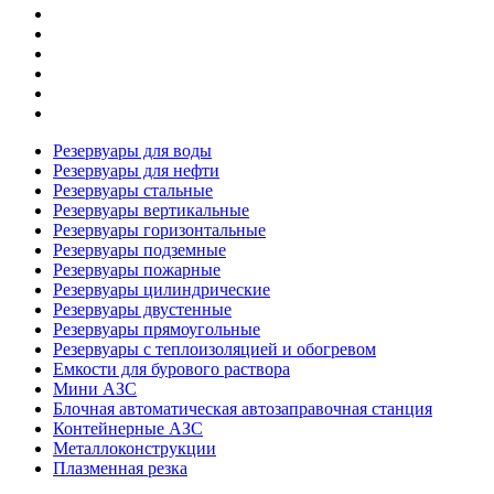
Резервуары для воды
Резервуары для нефти
Резервуары стальные
Резервуары вертикальные
Резервуары горизонтальные
Резервуары подземные
Резервуары пожарные
Резервуары цилиндрические
Резервуары двустенные
Резервуары прямоугольные
Резервуары с теплоизоляцией и обогревом
Емкости для бурового раствора
Мини АЗС
Блочная автоматическая автозаправочная станция
Контейнерные АЗС
Металлоконструкции
Плазменная резка