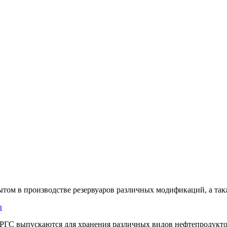
ытом
в производстве резервуаров различных модификаций, а та
ы
РГС выпускаются для хранения различных видов нефтепродуктов