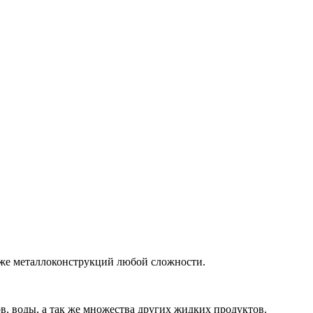
кже
металлоконструкций
любой сложности.
, воды, а так же множества других жидких продуктов.