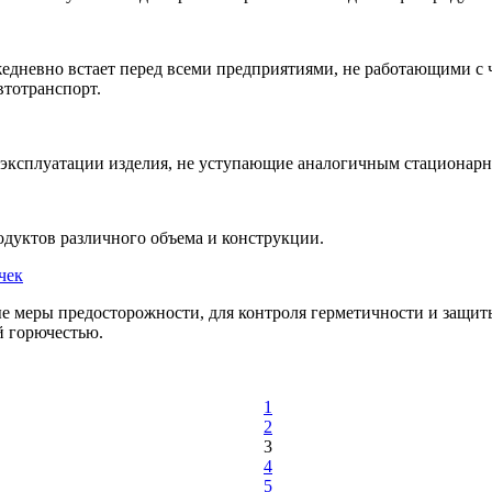
жедневно встает перед всеми предприятиями, не работающими 
втотранспорт.
 эксплуатации изделия, не уступающие аналогичным стационар
одуктов различного объема и конструкции.
чек
е меры предосторожности, для контроля герметичности и защит
й горючестью.
1
2
3
4
5