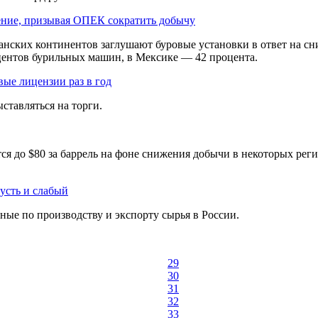
ение, призывая ОПЕК сократить добычу
ских континентов заглушают буровые установки в ответ на сн
центов бурильных машин, в Мексике — 42 процента.
ые лицензии раз в год
ставляться на торги.
утся до $80 за баррель на фоне снижения добычи в некоторых р
пусть и слабый
ые по производству и экспорту сырья в России.
29
30
31
32
33