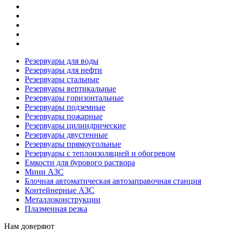
Резервуары для воды
Резервуары для нефти
Резервуары стальные
Резервуары вертикальные
Резервуары горизонтальные
Резервуары подземные
Резервуары пожарные
Резервуары цилиндрические
Резервуары двустенные
Резервуары прямоугольные
Резервуары с теплоизоляцией и обогревом
Емкости для бурового раствора
Мини АЗС
Блочная автоматическая автозаправочная станция
Контейнерные АЗС
Металлоконструкции
Плазменная резка
Нам доверяют