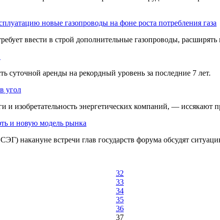
сплуатацию новые газопроводы на фоне роста потребления газа
 требует ввести в строй дополнительные газопроводы, расширять
в
ь суточной аренды на рекордный уровень за последние 7 лет.
 в угол
и изобретательность энергетических компаний, — иссякают при
ть и новую модель рынка
СЭГ) накануне встречи глав государств форума обсудят ситуаци
32
33
34
35
36
37