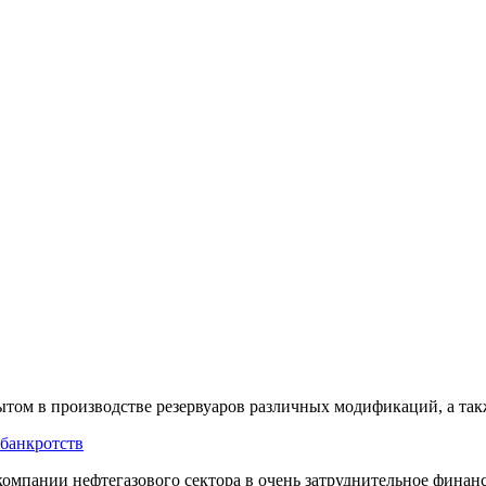
ытом
в производстве резервуаров различных модификаций, а та
 банкротств
компании нефтегазового сектора в очень затруднительное финан