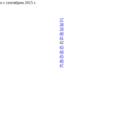
 с сентябрем 2015 г.
37
38
39
40
41
42
43
44
45
46
47