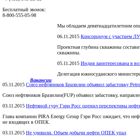
Бесплатный звонок:
8-800-555-05-98
Мы обладаем
девятнадцатилетним оп
06.11.2015
Консорциум с участием Л
Проектная глубина скважины составит
скважины.
05.11.2015
Индия заинтересована в в
Делегация южносуданского министерс
Вакансии
05.11.2015
Союз нефтяников Бразилии объявил забастовку Petro
Союз нефтяников Бразилии(FUP) объявил забастовку, направлен
03.11.2015
Нефтяной гуру Гэри Росс оценил перспективы нефт
Глава компании PIRA Energy Group Гэри Росс ожидает, что неф
не входящих в ОПЕК.
03.11.2015
Не удивили. Объем добычи нефти ОПЕК упал