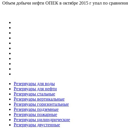
Объем добычи нефти ОПЕК в октябре 2015 г упал по сравнению
Резервуары для воды
Резервуары для нефти
Резервуары стальные
Резервуары вертикальные
Резервуары горизонтальные
Резервуары подземные
Резервуары пожарные
Резервуары цилиндрические
Резервуары двустенные