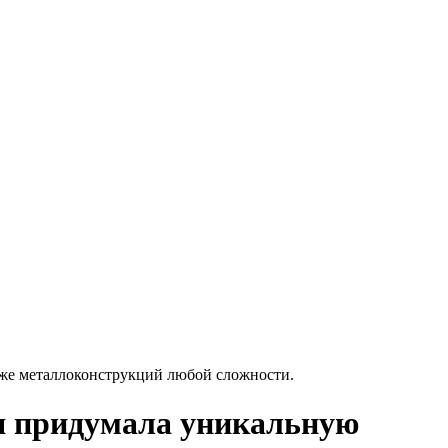
кже
металлоконструкций
любой сложности.
ия придумала уникальную