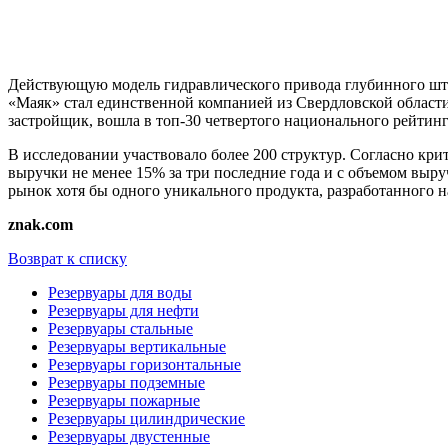
Действующую модель гидравлического привода глубинного шт
«Маяк» стал единственной компанией из Свердловской области,
застройщик, вошла в топ-30 четвертого национального рейти
В исследовании участвовало более 200 структур. Согласно кри
выручки не менее 15% за три последние года и с объемом выр
рынок хотя бы одного уникального продукта, разработанного н
znak.com
Возврат к списку
Резервуары для воды
Резервуары для нефти
Резервуары стальные
Резервуары вертикальные
Резервуары горизонтальные
Резервуары подземные
Резервуары пожарные
Резервуары цилиндрические
Резервуары двустенные