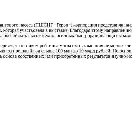
ангового насоса (ПШСНГ «Герон») корпорация представила на 
 которая участвовала в выставке. Благодаря этому направлению
нга российских высокотехнологичных быстроразвивающихся ком
териям, участником рейтинга могла стать компания не моложе ч
учки за прошлый год свыше 100 млн до 10 млрд рублей. Но осн
а основе собственных или приобретенных результатов научно-ис