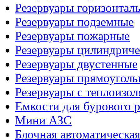
Резервуары горизонтал
Резервуары подземные
Резервуары пожарные
Резервуары цилиндриче
Резервуары двустенные
Резервуары прямоуголь
Резервуары с теплоизол
Емкости для бурового р
Мини АЗС
Блочная автоматическая