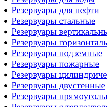
Резервуары для нефти
Резервуары стальные
Резервуары вертикальн
Резервуары горизонтал
Резервуары подземные
Резервуары пожарные
Резервуары цилиндриче
Резервуары двустенные
Резервуары прямоуголь
Резервуары с теплоизол