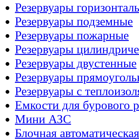
Резервуары горизонтал
Резервуары подземные
Резервуары пожарные
Резервуары цилиндриче
Резервуары двустенные
Резервуары прямоуголь
Резервуары с теплоизол
Емкости для бурового р
Мини АЗС
Блочная автоматическая